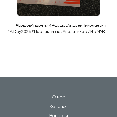
#ЕршовАндрейИИ #ЕршовАндрейНиколаевич
#AIDay2026 #ПредиктивнаяАналитика #ИИ #ММК
О нас
Каталог
Новости