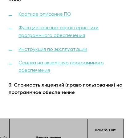
Краткое описание ПО
Функциональные характеристики
программного обеспечения
Инструкция по эксплуатации
Ссылка на экземпляр программного
обеспечения
3. Стоимость лицензий (право пользования) на
программное обеспечение
Цена за 1 шт.
 п/п
Наименование