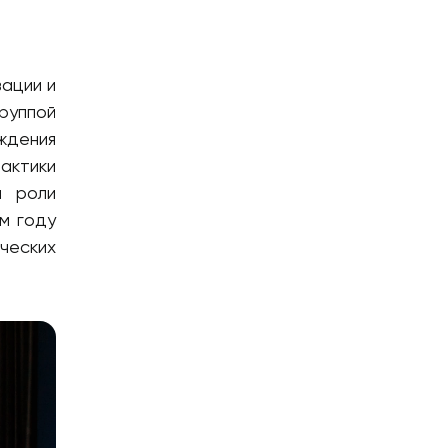
ации и
руппой
ждения
актики
й роли
м году
ческих