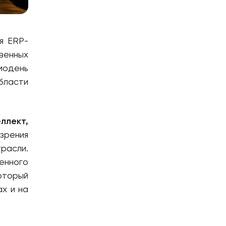
я ERP-
венных
модень
бласти
ллект,
зрения
расли.
венного
оторый
х и на