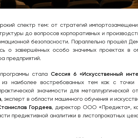
кий спектр тем: от стратегий импортозамещени
труктуры до вопросов корпоративных и производст
рмационной безопасности. Параллельно прошёл Де
ись о завершённых особо значимых проектах в о
ра предприятий.
программы стала
Сессия 6 «Искусственный инте
з наиболее востребованных тем как с точки 
практической значимости для металлургической от
в
, эксперт в области машинного обучения и искусст
Станислав Гордеев
, директор ООО «Предикта», к
сти предиктивной аналитики в листопрокатных цеха