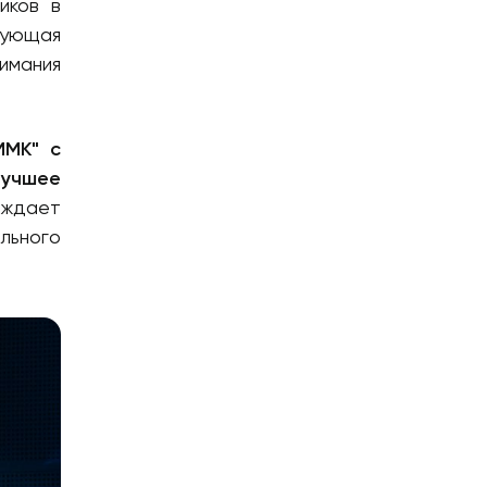
иков в
бующая
имания
ММК" с
Лучшее
рждает
льного