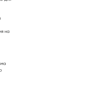
и
ия на
ьма
о