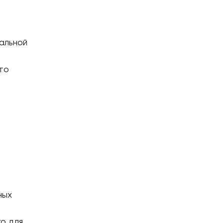
альной
то
ных
о для