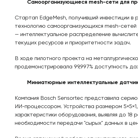
Самоорганизующиеся mesh-сети для п
Стартап EdgeMesh, получивший инвестиции в р
технологию самоорганизующихся mesh-сетей 
— интеллектуальное распределение вычислите
текущих ресурсов и приоритетности задач.
В ходе пилотного проекта на металлургическо
продемонстрировала 99,997% доступность даж
Миниатюрные интеллектуальные датчики
Компания Bosch Sensortec представила серию
ИИ-процессором. Устройства размером 5×5×1
характеристики оборудования, выявляя до 18 
необходимости передачи "сырых" данных в це