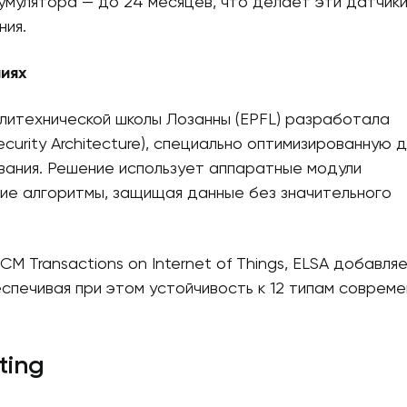
умулятора — до 24 месяцев, что делает эти датчик
ния.
иях
литехнической школы Лозанны (EPFL) разработала
curity Architecture), специально оптимизированную д
ания. Решение использует аппаратные модули
ие алгоритмы, защищая данные без значительного
M Transactions on Internet of Things, ELSA добавля
еспечивая при этом устойчивость к 12 типам соврем
ting