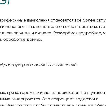
G)
ферийные вычисления становятся всё более акту
 и малопонятным, но на деле он охватывает важные
едневной жизни и бизнесе. Разберёмся подробнее, ч
 к обработке данных.
фраструктура граничных вычислений
х, при котором вычисления происходят не в удалён
 данные генерируются. Это сокращает задержки и
. Вместо того чтобы отсылать все данные в облак