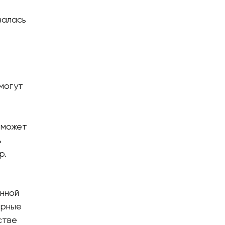
валась
могут
 может
ь
р.
и
енной
ерные
стве