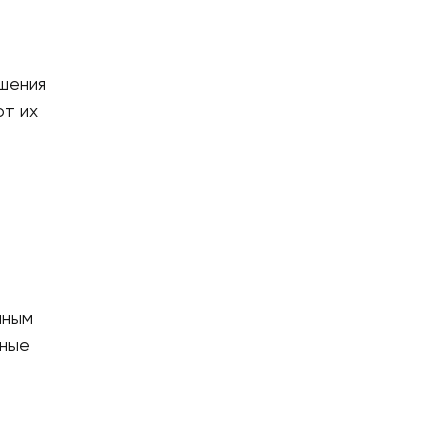
шения
от их
нным
нные