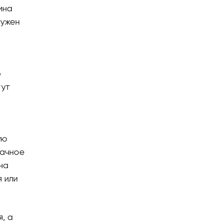
ина
нужен
ю
гут
ую
лачное
на
 или
, а