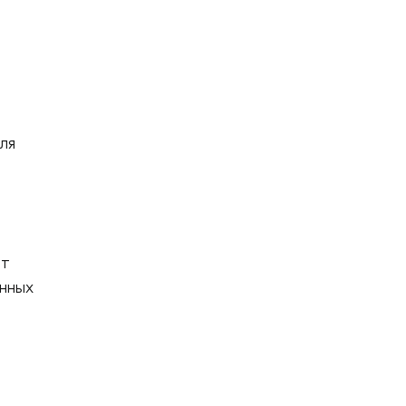
и
ля
ет
енных