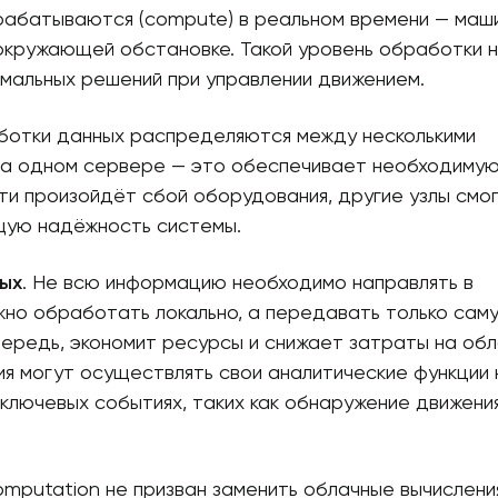
рабатываются (compute) в реальном времени — маш
 окружающей обстановке. Такой уровень обработки 
имальных решений при управлении движением.
аботки данных распределяются между несколькими
 на одном сервере — это обеспечивает необходиму
ети произойдёт сбой оборудования, другие узлы смо
щую надёжность системы.
ых
. Не всю информацию необходимо направлять в
но обработать локально, а передавать только сам
чередь, экономит ресурсы и снижает затраты на об
я могут осуществлять свои аналитические функции 
 ключевых событиях, таких как обнаружение движения
omputation не призван заменить облачные вычисления